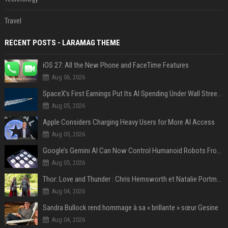
Travel
RECENT POSTS - LARAMAG THEME
iOS 27: All the New Phone and FaceTime Features
Aug 06, 2026
SpaceX’s First Earnings Put Its AI Spending Under Wall Street Scrutiny
Aug 05, 2026
Apple Considers Charging Heavy Users for More AI Access
Aug 05, 2026
Google’s Gemini AI Can Now Control Humanoid Robots From Head to Toe
Aug 05, 2026
Thor: Love and Thunder : Chris Hemsworth et Natalie Portman sur TF1
Aug 04, 2026
Sandra Bullock rend hommage à sa « brillante » sœur Gesine
Aug 04, 2026