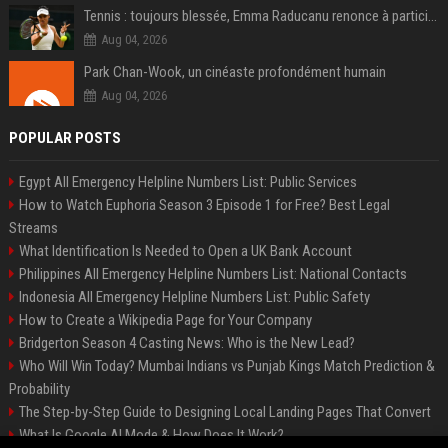
Tennis : toujours blessée, Emma Raducanu renonce à participer à l’US Open
Aug 04, 2026
Park Chan-Wook, un cinéaste profondément humain
Aug 04, 2026
POPULAR POSTS
Egypt All Emergency Helpline Numbers List: Public Services
How to Watch Euphoria Season 3 Episode 1 for Free? Best Legal
Streams
What Identification Is Needed to Open a UK Bank Account
Philippines All Emergency Helpline Numbers List: National Contacts
Indonesia All Emergency Helpline Numbers List: Public Safety
How to Create a Wikipedia Page for Your Company
Bridgerton Season 4 Casting News: Who is the New Lead?
Who Will Win Today? Mumbai Indians vs Punjab Kings Match Prediction &
Probability
The Step-by-Step Guide to Designing Local Landing Pages That Convert
What Is Google AI Mode & How Does It Work?