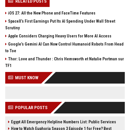
RELATED POSTS
iOS 27: All the New Phone and FaceTime Features
SpaceX’s First Earnings Put Its AI Spending Under Wall Street
Scrutiny
Apple Considers Charging Heavy Users for More AI Access
Google’s Gemini AI Can Now Control Humanoid Robots From Head
to Toe
Thor: Love and Thunder : Chris Hemsworth et Natalie Portman sur
TF1
MUST KNOW
POPULAR POSTS
Egypt All Emergency Helpline Numbers List: Public Services
How to Watch Euphoria Season 3 Episode 1 for Free? Best