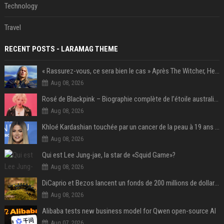
Technology
Travel
RECENT POSTS - LARAMAG THEME
« Rassurez-vous, ce sera bien le cas » Après The Witcher, Henry Cavill donne de bonnes nouvelles pour cette série d'une licence encore plus culte et il aura le réalisateur parfait avec lui
Aug 08, 2026
Rosé de Blackpink – Biographie complète de l’étoile australienne qui a conquis le monde (2025)
Aug 08, 2026
Khloé Kardashian touchée par un cancer de la peau à 19 ans : elle a caché ce lourd secret à sa famille
Aug 08, 2026
Qui est Lee Jung-jae, la star de «Squid Game»?
Aug 08, 2026
DiCaprio et Bezos lancent un fonds de 200 millions de dollars pour sauver 100 espèces menacées
Aug 08, 2026
Alibaba tests new business model for Qwen open-source AI
Aug 07, 2026