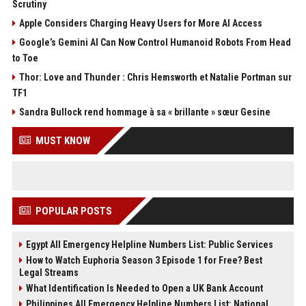
Scrutiny
Apple Considers Charging Heavy Users for More AI Access
Google’s Gemini AI Can Now Control Humanoid Robots From Head
to Toe
Thor: Love and Thunder : Chris Hemsworth et Natalie Portman sur
TF1
Sandra Bullock rend hommage à sa « brillante » sœur Gesine
MUST KNOW
POPULAR POSTS
Egypt All Emergency Helpline Numbers List: Public Services
How to Watch Euphoria Season 3 Episode 1 for Free? Best
Legal Streams
What Identification Is Needed to Open a UK Bank Account
Philippines All Emergency Helpline Numbers List: National