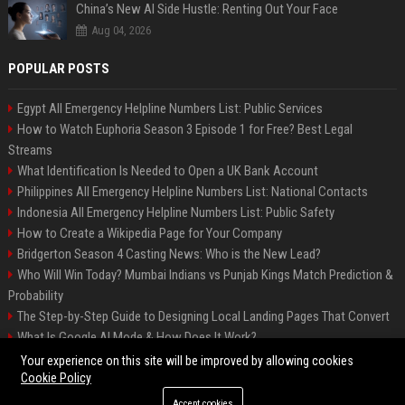
China’s New AI Side Hustle: Renting Out Your Face
Aug 04, 2026
POPULAR POSTS
Egypt All Emergency Helpline Numbers List: Public Services
How to Watch Euphoria Season 3 Episode 1 for Free? Best Legal
Streams
What Identification Is Needed to Open a UK Bank Account
Philippines All Emergency Helpline Numbers List: National Contacts
Indonesia All Emergency Helpline Numbers List: Public Safety
How to Create a Wikipedia Page for Your Company
Bridgerton Season 4 Casting News: Who is the New Lead?
Who Will Win Today? Mumbai Indians vs Punjab Kings Match Prediction &
Probability
The Step-by-Step Guide to Designing Local Landing Pages That Convert
What Is Google AI Mode & How Does It Work?
Backlinks: What They Are & Why They Matter
Your experience on this site will be improved by allowing cookies
Cookie Policy
Accept cookies