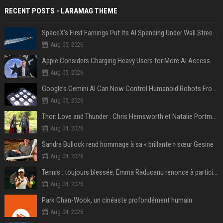
RECENT POSTS - LARAMAG THEME
SpaceX’s First Earnings Put Its AI Spending Under Wall Street Scrutiny
Aug 05, 2026
Apple Considers Charging Heavy Users for More AI Access
Aug 05, 2026
Google’s Gemini AI Can Now Control Humanoid Robots From Head to Toe
Aug 05, 2026
Thor: Love and Thunder : Chris Hemsworth et Natalie Portman sur TF1
Aug 04, 2026
Sandra Bullock rend hommage à sa « brillante » sœur Gesine
Aug 04, 2026
Tennis : toujours blessée, Emma Raducanu renonce à participer à l’US Open
Aug 04, 2026
Park Chan-Wook, un cinéaste profondément humain
Aug 04, 2026