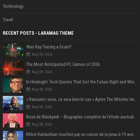
Technology
Travel
RECENT POSTS - LARAMAG THEME
Was Ray Tracing a Scam?
Aug 08, 2026
The Most Anticipated PC Games of 2026
Aug 08, 2026
In Hindsight: Tech Quotes That Got the Future Right and Wrong
Aug 08, 2026
« Rassurez-vous, ce sera bien le cas » Après The Witcher, Henry Cavill donne de bonnes nouvelles pour cette série d'une licence encore plus culte et il aura le réalisateur parfait avec lui
Aug 08, 2026
Rosé de Blackpink – Biographie complète de l’étoile australienne qui a conquis le monde (2025)
Aug 08, 2026
Khloé Kardashian touchée par un cancer de la peau à 19 ans : elle a caché ce lourd secret à sa famille