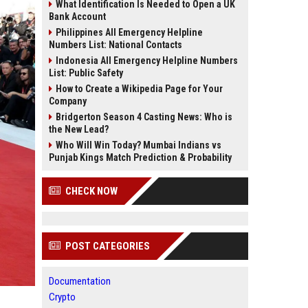
What Identification Is Needed to Open a UK
Bank Account
Philippines All Emergency Helpline
Numbers List: National Contacts
Indonesia All Emergency Helpline Numbers
List: Public Safety
How to Create a Wikipedia Page for Your
Company
Bridgerton Season 4 Casting News: Who is
the New Lead?
Who Will Win Today? Mumbai Indians vs
Punjab Kings Match Prediction & Probability
CHECK NOW
POST CATEGORIES
Documentation
Crypto