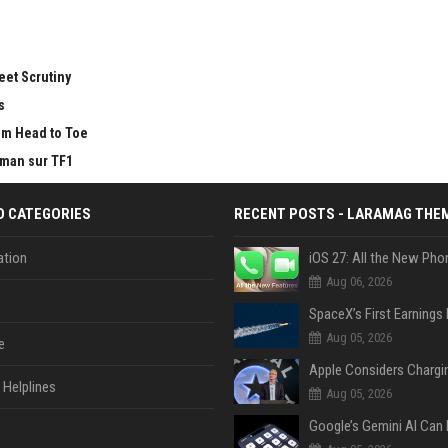
eet Scrutiny
s
om Head to Toe
tman sur TF1
D CATEGORIES
RECENT POSTS - LARAMAG THE
tion
Aug 06, 2026
Aug 05, 2026
e
Helplines
Aug 05, 2026