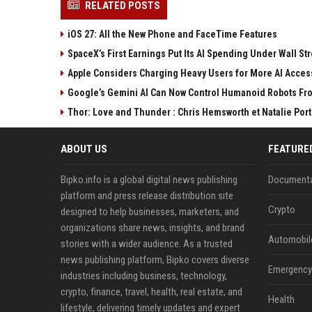
RELATED POSTS
iOS 27: All the New Phone and FaceTime Features
SpaceX’s First Earnings Put Its AI Spending Under Wall Str
Apple Considers Charging Heavy Users for More AI Acces
Google’s Gemini AI Can Now Control Humanoid Robots Fr
Thor: Love and Thunder : Chris Hemsworth et Natalie Por
ABOUT US
FEATURE
Bipko.info is a global digital news publishing
Documenta
platform and press release distribution site
Crypto
designed to help businesses, marketers, and
organizations share news, insights, and brand
Automobil
stories with a wider audience. As a trusted
news publishing platform, Bipko covers diverse
Emergency 
industries including business, technology,
crypto, finance, travel, health, real estate, and
Health
lifestyle, delivering timely updates and expert