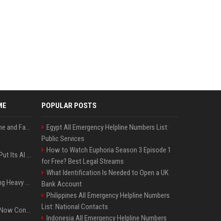
ME
POPULAR POSTS
iOS 27: All the New Phone and FaceTime Features
Egypt All Emergency Helpline Numbers List:
Public Services
How to Watch Euphoria Season 3 Episode 1
SpaceX’s First Earnings Put Its AI Spending Under Wall Street Scrutiny
for Free? Best Legal Streams
What Identification Is Needed to Open a UK
Apple Considers Charging Heavy Users for More AI Access
Bank Account
Philippines All Emergency Helpline Numbers
List: National Contacts
Google’s Gemini AI Can Now Control Humanoid Robots From Head to Toe
Indonesia All Emergency Helpline Numbers