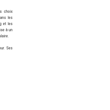
es choix
dans les
g et les
ise à un
laire.
our. Ses