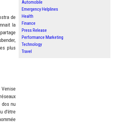
Automobile
Emergency Helplines
Health
ostra de
Finance
nnait la
Press Release
 partage
Performance Marketing
bender,
Technology
les plus
Travel
e Venise
 réseaux
e dos nu
u d'être
 nommée